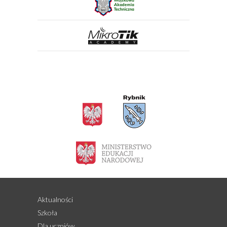
Aktualności
Szkoła
Dla uczniów