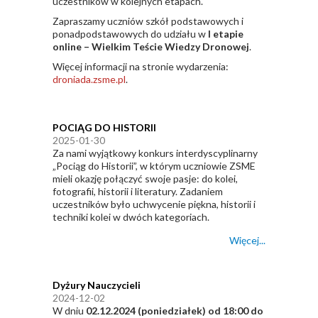
uczestników w kolejnych etapach.
Zapraszamy uczniów szkół podstawowych i
ponadpodstawowych do udziału w
I etapie
online – Wielkim Teście Wiedzy Dronowej
.
Więcej informacji na stronie wydarzenia:
droniada.zsme.pl
.
POCIĄG DO HISTORII
2025-01-30
Za nami wyjątkowy konkurs interdyscyplinarny
„Pociąg do Historii”, w którym uczniowie ZSME
mieli okazję połączyć swoje pasje: do kolei,
fotografii, historii i literatury. Zadaniem
uczestników było uchwycenie piękna, historii i
techniki kolei w dwóch kategoriach.
Więcej...
Dyżury Nauczycieli
2024-12-02
W dniu
02.12.2024 (poniedziałek) od 18:00 do