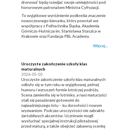
dronowa” będą rozwijać swoje umiejętności pod
honorowym patronatem Ministra Cyfryzacji.
To wyjątkowe wyróżnienie podkreśla znaczenie
nowoczesnego kierunku, który powstał we
współpracy z
Politechnika Śląska
,
Akademia
Górniczo-Hutnicza im. Stanisława Staszica w
Krakowie
oraz
Fundacja PBL Academy
.
Więcej...
Uroczyste zakończenie szkoły klas
maturalnych
2026-05-03
Uroczyste zakończenie szkoły klas maturalnych
odbyło się w tym roku w wyjątkowej, pełnej
humoru i wzruszeń formie lotniczej podróży.
Scena zamieniła się w lotnisko, a nasi maturzyści
stali się pasażerami gotowymi do
najważniejszego lotu – ku dorosłości i nowym
wyzwaniom. Podczas uroczystości nie zabrakło
żartobliwych akcentów. Uczniowie mogli
wysłuchać specjalnej instrukcji pilotażowej
przed maturą, a także obejrzeć zabawną scenkę