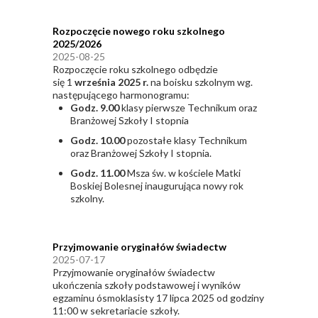
Rozpoczęcie nowego roku szkolnego
2025/2026
2025-08-25
Rozpoczęcie roku szkolnego odbędzie
się
1
września 202
5
r.
na boisku szkolnym wg.
następującego harmonogramu:
Godz.
9
.00
klasy pierwsze Technikum oraz
Branżowej Szkoły I stopnia
Godz.
10
.
00
pozostałe klasy Technikum
oraz Branżowej Szkoły I stopnia.
Godz.
11
.00
Msza św. w
kościele Matki
Boskiej Bolesnej
inaugurująca
nowy
rok
szkolny.
Przyjmowanie oryginałów świadectw
2025-07-17
Przyjmowanie oryginałów świadectw
ukończenia szkoły podstawowej i wyników
egzaminu ósmoklasisty 17 lipca 2025 od godziny
11:00 w sekretariacie szkoły.