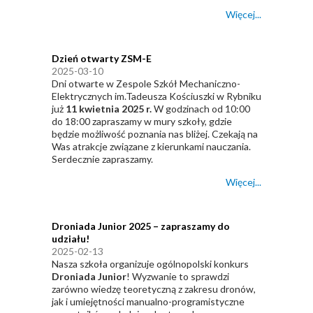
Więcej...
Dzień otwarty ZSM-E
2025-03-10
Dni otwarte w Zespole Szkół Mechaniczno-
Elektrycznych im.Tadeusza Kościuszki w Rybniku
już
11 kwietnia 2025 r.
W godzinach od 10:00
do 18:00 zapraszamy w mury szkoły, gdzie
będzie możliwość poznania nas bliżej. Czekają na
Was atrakcje związane z kierunkami nauczania.
Serdecznie zapraszamy.
Więcej...
Droniada Junior 2025 – zapraszamy do
udziału!
2025-02-13
Nasza szkoła organizuje ogólnopolski konkurs
Droniada Junior
! Wyzwanie to sprawdzi
zarówno wiedzę teoretyczną z zakresu dronów,
jak i umiejętności manualno-programistyczne