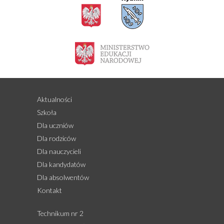
Aktualności
Szkoła
Dla uczniów
Dla rodziców
Dla nauczycieli
Dla kandydatów
Dla absolwentów
Kontakt
Technikum nr 2