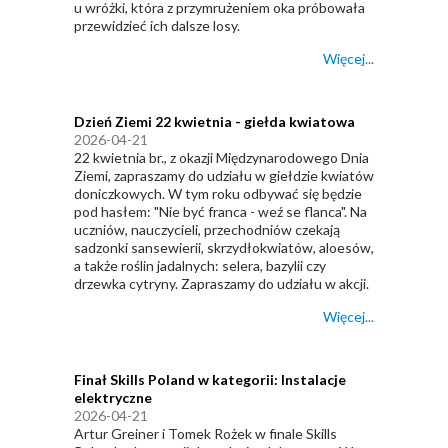
u wróżki, która z przymrużeniem oka próbowała
przewidzieć ich dalsze losy.
Więcej...
Dzień Ziemi 22 kwietnia - giełda kwiatowa
2026-04-21
22 kwietnia br., z okazji Międzynarodowego Dnia
Ziemi, zapraszamy do udziału w giełdzie kwiatów
doniczkowych. W tym roku odbywać się będzie
pod hasłem: "Nie być franca - weź se flanca". Na
uczniów, nauczycieli, przechodniów czekają
sadzonki sansewierii, skrzydłokwiatów, aloesów,
a także roślin jadalnych: selera, bazylii czy
drzewka cytryny. Zapraszamy do udziału w akcji.
Więcej...
Finał Skills Poland w kategorii: Instalacje
elektryczne
2026-04-21
Artur Greiner i Tomek Rożek w finale Skills