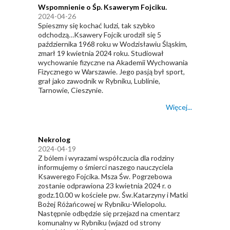
Wspomnienie o Śp. Ksawerym Fojciku.
2024-04-26
Spieszmy się kochać ludzi, tak szybko
odchodzą…Ksawery Fojcik urodził się 5
października 1968 roku w Wodzisławiu Śląskim,
zmarł 19 kwietnia 2024 roku. Studiował
wychowanie fizyczne na Akademii Wychowania
Fizycznego w Warszawie. Jego pasją był sport,
grał jako zawodnik w Rybniku, Lublinie,
Tarnowie, Cieszynie.
Więcej...
Nekrolog
2024-04-19
Z bólem i wyrazami współczucia dla rodziny
informujemy o śmierci naszego nauczyciela
Ksawerego Fojcika. Msza Św. Pogrzebowa
zostanie odprawiona 23 kwietnia 2024 r. o
godz.10.00 w kościele pw. Św.Katarzyny i Matki
Bożej Różańcowej w Rybniku-Wielopolu.
Następnie odbędzie się przejazd na cmentarz
komunalny w Rybniku (wjazd od strony