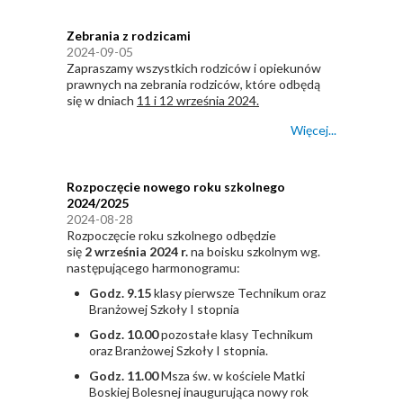
Zebrania z rodzicami
2024-09-05
Zapraszamy wszystkich rodziców i opiekunów
prawnych na zebrania rodziców, które odbędą
się w dniach
11 i 12 września 2024.
Więcej...
Rozpoczęcie nowego roku szkolnego
2024/2025
2024-08-28
Rozpoczęcie roku szkolnego odbędzie
się
2
września 202
4
r.
na boisku szkolnym wg.
następującego harmonogramu:
Godz.
9
.
15
klasy pierwsze Technikum oraz
Branżowej Szkoły I stopnia
Godz.
10
.
00
pozostałe klasy Technikum
oraz Branżowej Szkoły I stopnia.
Godz.
11
.00
Msza św. w
kościele Matki
Boskiej Bolesnej
inaugurująca
nowy
rok