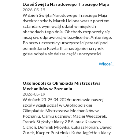
Dzień Święta Narodowego Trzeciego Maja
2026-05-19
W dzień Święta Narodowego Trzeciego Maja
dyrektor szkoły Marek Holona wraz z pocztem
sztandarowym wziął udział w miejskich
obchodach tego dnia. Obchody rozpoczęły się
mszą św. odprawioną w bazylice św. Antoniego.
Po mszy uczestnicy uroczystości przeszli pod
pomnik Jana Pawła II, a następnie na rynek,
gdzie odbyła się dalsza część uroczystości.
Więcej...
Ogólnopolska Olimpiada Mistrzostwa
Mechaników w Poznaniu
2026-05-19
W dniach 23-25 04.2026r uczniowie naszej
szkoły wzięli udział w Ogólnopolskiej
Olimpiadzie Mistrzostwa Mechaników w
Poznaniu. Ośmiu uczniów: Maciej Wieczorek,
Franek Stężały z klasy 2 BA, oraz Ksawery
Cichoń, Dominik Mrówka, Łukasz Florian, Dawid
Żurek, Kacper Pustelnik i Kuba Jagiełło z klasy