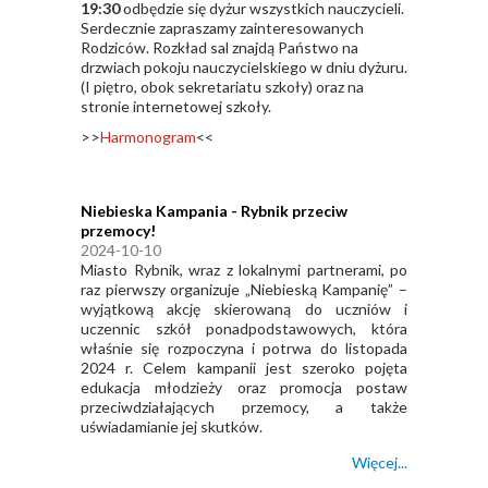
19:30
odbędzie się dyżur wszystkich nauczycieli.
Serdecznie zapraszamy zainteresowanych
Rodziców. Rozkład sal znajdą Państwo na
drzwiach pokoju nauczycielskiego w dniu dyżuru.
(I piętro, obok sekretariatu szkoły) oraz na
stronie internetowej szkoły.
>>
Harmonogram
<<
Niebieska Kampania - Rybnik przeciw
przemocy!
2024-10-10
Miasto Rybnik, wraz z lokalnymi partnerami, po
raz pierwszy organizuje „Niebieską Kampanię” –
wyjątkową akcję skierowaną do uczniów i
uczennic szkół ponadpodstawowych, która
właśnie się rozpoczyna i potrwa do listopada
2024 r. Celem kampanii jest szeroko pojęta
edukacja młodzieży oraz promocja postaw
przeciwdziałających przemocy, a także
uświadamianie jej skutków.
Więcej...