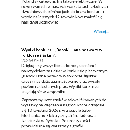
Poland w kategorii: Instalacje elektryczne. W
rozgrywanych w naszych warsztatach szkolnych
dwudniowych eliminacjach do finału konkursu
wśród najlepszych 12 zawodników znaleźli się
nasi dwaj uczniowie!
Więcej...
Wyniki konkursu „Beboki i inne potwory w
folklorze śląskim”.
2026-04-03
Dziękujemy wszystkim szkołom, uczniom i
nauczycielom za udział w konkursie plastycznym
„Beboki i inne potwory w folklorze śląskim”.
Cieszy nas duże zaangażowanie oraz wysoki
poziom nadesłanych prac. Wyniki konkursu
znajdują się w załączniku.
Zapraszamy uczestników zakwalifikowanych do
wystawy na wręczenie nagród, które odbędzie
się 10 kwietnia 2026 r. w Zespole Szkół
Mechaniczno-Elektrycznych im. Tadeusza
Kościuszki w Rybniku. Po uroczystości
przewidziane są warsztaty z grafiki