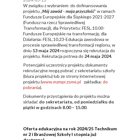
W związku z wybraniem do dofinansowania
projektu „
Mój zawód - moja przyszłość
” w ramach
Fundusze Europejskie dla Śląskiego 2021-2027
(Fundusz na rzecz Sprawiedliwej
Transformacji), dla Priorytetu: FESL.10.00-
Fundusze Europejskie na transformację, dla
Działania: FESL.10.23-Edukacja zawodowa w
procesie sprawiedliwej transformacji regionu, w
dniu
13 maja 2024
rozpoczyna się rekrutacja do
projektu. Rekrutacja potrwa do
24 maja 2024
.
Potencjalni uczestnicy projektu dokumenty
rekrutacyjne mogą pobrać z sekretariatu szkoły
(biura projektu) lub ze strony internetowej
projektu (
www.mzmpr.zsme.pl
zakładka:
do
pobrania
).
Dokumenty przystąpienia do projektu można
składać
do sekretariatu, od poniedziałku do
piątki w godzinach 8.00 – 15.00
.
Oferta edukacyjna na rok 2024/25 Technikum
nr 2 i Branżowej Szkoły I stopnia już
dostępna!