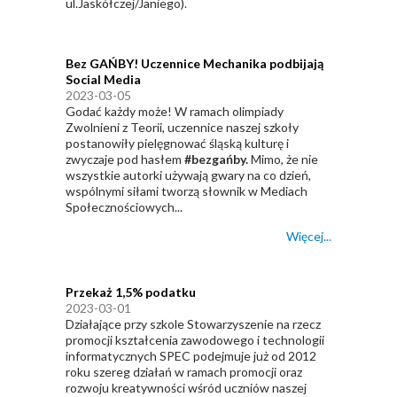
ul.Jaskółczej/Janiego).
Bez GAŃBY! Uczennice Mechanika podbijają
Social Media
2023-03-05
Godać każdy może! W ramach olimpiady
Zwolnieni z Teorii, uczennice naszej szkoły
postanowiły pielęgnować śląską kulturę i
zwyczaje pod hasłem
#bezgańby.
Mimo, że nie
wszystkie autorki używają gwary na co dzień,
wspólnymi siłami tworzą słownik w Mediach
Społecznościowych...
Więcej...
Przekaż 1,5% podatku
2023-03-01
Działające przy szkole Stowarzyszenie na rzecz
promocji kształcenia zawodowego i technologii
informatycznych SPEC podejmuje już od 2012
roku szereg działań w ramach promocji oraz
rozwoju kreatywności wśród uczniów naszej