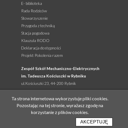
E- biblioteka
Rada Rodziców
Stowarzyszenie
Przygoda z techniką
Stacja pogodowa
Klauzula RODO
Deklaracja dostępności
Projekt Pokolenia razem
Zespół Szkół Mechaniczno-Elektrycznych
im. Tadeusza Kościuszki w Rybniku
ul.Kościuszki 23, 44-200 Rybnik
tel: 32 422 27 76, 32 422 92 66, 505 761 524
Ta strona internetowa wykorzystuje pliki cookies.
email:
sekretariat@zsme.pl
Pozostając na tej stronie, wyrażasz zgodę na
korzystanie z plików cookies.
Realizacja: Lioosys
AKCEPTUJĘ