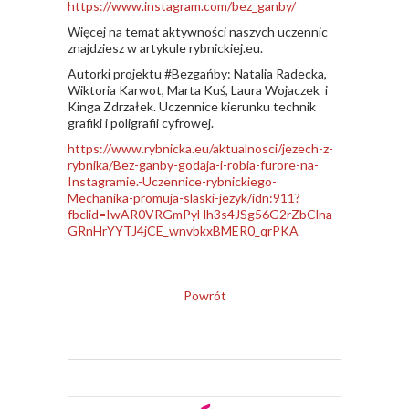
https://www.instagram.com/bez_ganby/
Więcej na temat aktywności naszych uczennic
znajdziesz w artykule rybnickiej.eu.
Autorki projektu #Bezgańby: Natalia Radecka,
Wiktoria Karwot, Marta Kuś, Laura Wojaczek i
Kinga Zdrzałek. Uczennice kierunku technik
grafiki i poligrafii cyfrowej.
https://www.rybnicka.eu/aktualnosci/jezech-z-
rybnika/Bez-ganby-godaja-i-robia-furore-na-
Instagramie.-Uczennice-rybnickiego-
Mechanika-promuja-slaski-jezyk/idn:911?
fbclid=IwAR0VRGmPyHh3s4JSg56G2rZbClna
GRnHrYYTJ4jCE_wnvbkxBMER0_qrPKA
Powrót