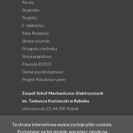
Poczta
Stypendia
Projekty
E- biblioteka
Rada Rodziców
Stowarzyszenie
Przygoda z techniką
Stacja pogodowa
Klauzula RODO
Deklaracja dostępności
Projekt Pokolenia razem
Zespół Szkół Mechaniczno-Elektrycznych
im. Tadeusza Kościuszki w Rybniku
ul.Kościuszki 23, 44-200 Rybnik
tel: 32 422 27 76, 32 422 92 66, 505 761 524
email:
sekretariat@zsme.pl
Ta strona internetowa wykorzystuje pliki cookies.
Pozostając na tej stronie, wyrażasz zgodę na