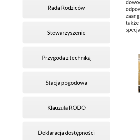
dowod
Rada Rodziców
odpow
zaanga
także
specja
Stowarzyszenie
Przygoda z techniką
Stacja pogodowa
Klauzula RODO
Deklaracja dostępności