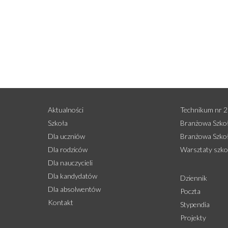
Aktualności
Technikum nr 2
Szkoła
Branżowa Szkoła
Dla uczniów
Branżowa Szkoła
Dla rodziców
Warsztaty szko
Dla nauczycieli
Dla kandydatów
Dziennik
Dla absolwentów
Poczta
Kontakt
Stypendia
Projekty