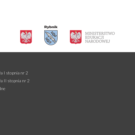
 I stopnia nr 2
 II stopnia nr 2
lne