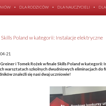
ZNIÓW
DLA RODZICÓW
DLA NAUCZYCIELI
DLA
KONTAKT
 Skills Poland w kategorii: Instalacje elektryczne
04-21
 Greiner i Tomek Rożek w finale Skills Poland w kategorii:
ch warsztatach szkolnych dwudniowych eliminacjach do f
ników znaleźli się nasi dwaj uczniowie!