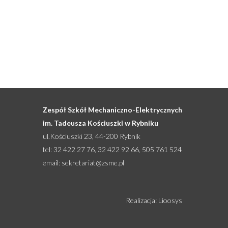
Zespół Szkół Mechaniczno-Elektrycznych
im. Tadeusza Kościuszki w Rybniku
ul.Kościuszki 23, 44-200 Rybnik
tel: 32 422 27 76, 32 422 92 66, 505 761 524
email:
sekretariat@zsme.pl
Realizacja: Lioosys