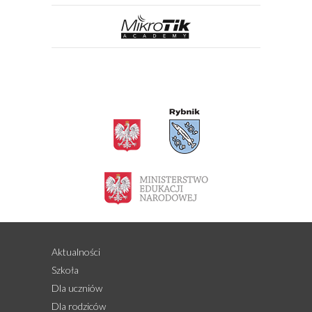
Aktualności
Szkoła
Dla uczniów
Dla rodziców