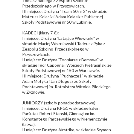
Tomasz Rabiega z Zespołu Szkolno-
Przedszkolnego w Przyszowicach.
III miejsce: Drużyna "Team 50 nr 2" w składzie
Mateusz Kolasik i Adam Kolasik z Publicznej
Szkoły Podstawowej nr 50 w Lublinie.
KADECI (klasy 7-8):
I miejsce: Drużyna "Latające Wiewiurki" w
składzie Maciej Wiszniowski i Tadeusz Pyka z
Zespołu Szkolno-Przedszkolnego w
Przyszowicach.
II miejsce: Drużyna "Droniarze z Bemowa" w
składzie Igor Capogna i Wojciech Pietrasiński ze
Szkoły Podstawowej nr 150 w Warszawie.
III miejsce: Drużyna "Puchacze1" w składzie
Adam Motyka i Jan Długosz ze Szkoły
Podstawowej im. Rotmistrza Witolda Pileckiego
w Żyznowie.
JUNIORZY (szkoły ponadpodstawowe):
I miejsce: Drużyna KPG1 w składzie Edvin
Paršuta i Robert Stanski, Gimnazjum im.
Konstantego Parczewskiego w Niemenczynie
(Litwa).
II miejsce: Drużyna Airstrike, w składzie Szymon