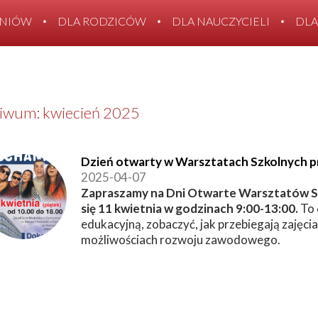
ZNIÓW
DLA RODZICÓW
DLA NAUCZYCIELI
DLA
KONTAKT
iwum: kwiecień 2025
Dzień otwarty w Warsztatach Szkolnych prz
2025-04-07
Zapraszamy na Dni Otwarte Warsztatów Szk
się 11 kwietnia w godzinach 9:00-13:00.
To 
edukacyjną, zobaczyć, jak przebiegają zajęci
możliwościach rozwoju zawodowego.