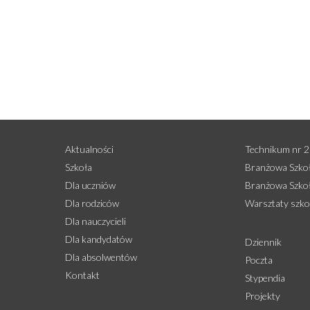
Aktualności
Technikum nr 2
Szkoła
Branżowa Szkoła
Dla uczniów
Branżowa Szkoła
Dla rodziców
Warsztaty szko
Dla nauczycieli
Dla kandydatów
Dziennik
Dla absolwentów
Poczta
Kontakt
Stypendia
Projekty