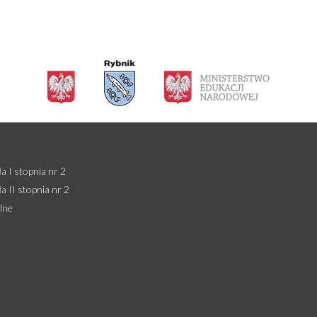
 I stopnia nr 2
 II stopnia nr 2
lne