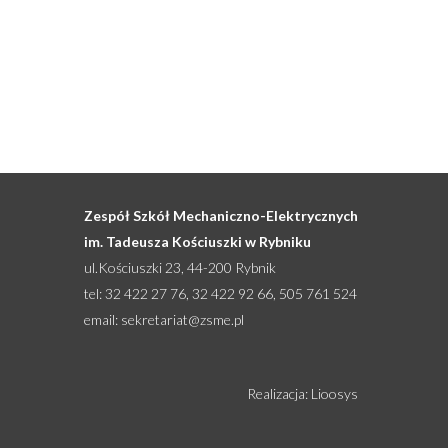
Zespół Szkół Mechaniczno-Elektrycznych
im. Tadeusza Kościuszki w Rybniku
ul.Kościuszki 23, 44-200 Rybnik
tel: 32 422 27 76, 32 422 92 66, 505 761 524
email:
sekretariat@zsme.pl
Realizacja: Lioosys