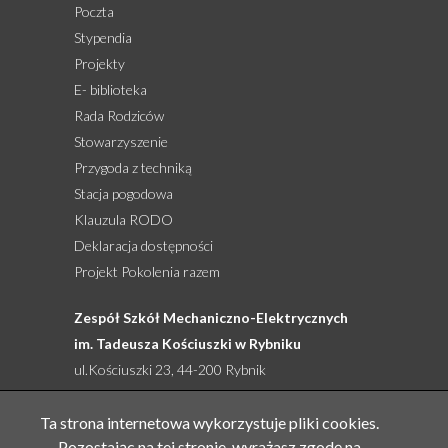
Poczta
Stypendia
Projekty
E- biblioteka
Rada Rodziców
Stowarzyszenie
Przygoda z techniką
Stacja pogodowa
Klauzula RODO
Deklaracja dostępności
Projekt Pokolenia razem
Zespół Szkół Mechaniczno-Elektrycznych
im. Tadeusza Kościuszki w Rybniku
ul.Kościuszki 23, 44-200 Rybnik
tel: 32 422 27 76, 32 422 92 66, 505 761 524
Ta strona internetowa wykorzystuje pliki cookies.
email:
sekretariat@zsme.pl
Pozostając na tej stronie, wyrażasz zgodę na