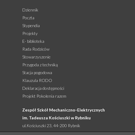
Dziennik
Poczta
Stypendia
Projekty
E- biblioteka
Rada Rodziców
Stowarzyszenie
Przygoda z techniką
Stacja pogodowa
Klauzula RODO
Deklaracja dostępności
Projekt Pokolenia razem
Zespół Szkół Mechaniczno-Elektrycznych
im. Tadeusza Kościuszki w Rybniku
ul.Kościuszki 23, 44-200 Rybnik
tel: 32 422 27 76, 32 422 92 66, 505 761 524