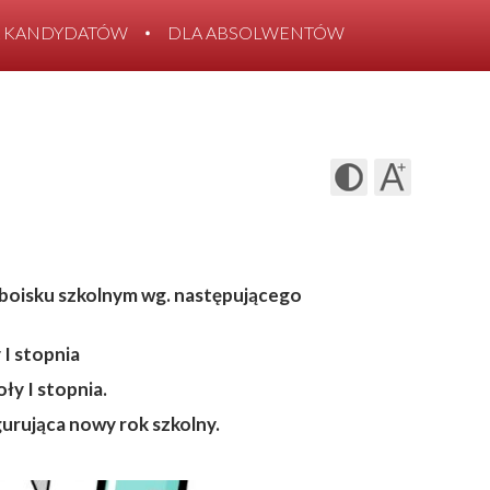
 KANDYDATÓW
DLA ABSOLWENTÓW
boisku szkolnym wg. następującego
I stopnia
ły I stopnia.
gurująca
nowy
rok szkolny.