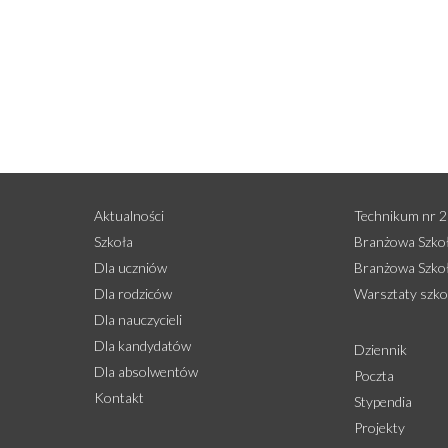
Aktualności
Technikum nr 2
Szkoła
Branżowa Szkoła
Dla uczniów
Branżowa Szkoła
Dla rodziców
Warsztaty szko
Dla nauczycieli
Dla kandydatów
Dziennik
Dla absolwentów
Poczta
Kontakt
Stypendia
Projekty