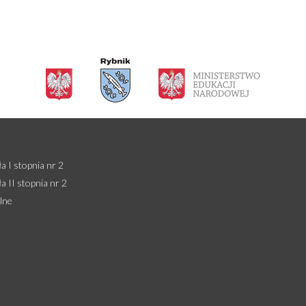
 I stopnia nr 2
 II stopnia nr 2
lne