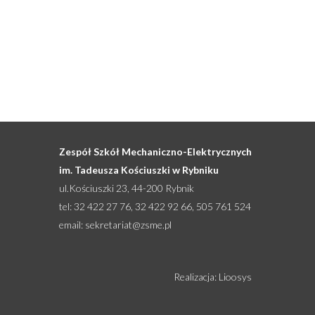
Zespół Szkół Mechaniczno-Elektrycznych
im. Tadeusza Kościuszki w Rybniku
ul.Kościuszki 23, 44-200 Rybnik
tel: 32 422 27 76, 32 422 92 66, 505 761 524
email:
sekretariat@zsme.pl
Realizacja: Lioosys