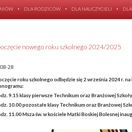
ZNIÓW
DLA RODZICÓW
DLA NAUCZYCIELI
DLA
KONTAKT
oczęcie nowego roku szkolnego 2024/2025
08-28
częcie roku szkolnego odbędzie się
2
września 202
4
r.
na 
onogramu:
dz.
9
.
15
klasy pierwsze Technikum oraz Branżowej Szkoły 
dz.
10
.
00
pozostałe klasy Technikum oraz Branżowej Szko
dz.
11
.00
Msza św. w
kościele Matki Boskiej Bolesnej
inau