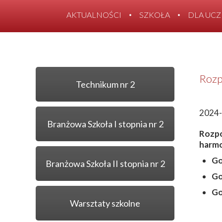
AKTUALNOŚCI
SZKOŁA
DLA UC
Rozp
Technikum nr 2
2024-
Branżowa Szkoła I stopnia nr 2
Rozpo
harm
Go
Branżowa Szkoła II stopnia nr 2
Go
Go
Warsztaty szkolne